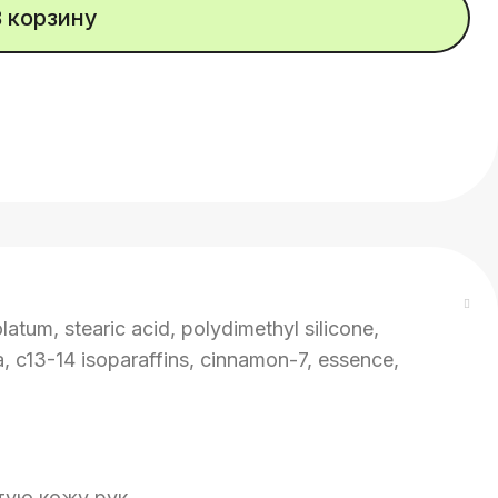
В корзину
olatum, stearic acid, polydimethyl silicone,
, c13-14 isoparaffins, cinnamon-7, essence,
тую кожу рук.