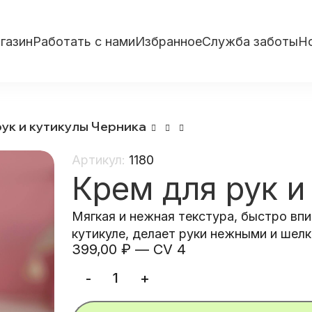
газин
Работать с нами
Избранное
Служба заботы
Н
ук и кутикулы Черника
Артикул:
1180
Крем для рук и
Мягкая и нежная текстура, быстро вп
кутикуле, делает руки нежными и шел
399,00
₽
—
CV 4