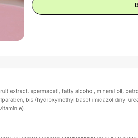
ь
uit extract, spermaceti, fatty alcohol, mineral oil, petr
lparaben, bis (hydroxymethyl base) imidazolidinyl urea
vitamin e).
ема нанесите легкими движениями на сухую и чис