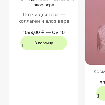
Патчи для глаз —
коллаген и алоэ вера
1099,00
₽
—
CV 10
В корзину
Косм
9