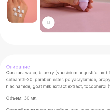
Нажмите, чтобы увеличит
Описание
Состав:
water, bilberry (vaccinium angustifolium) fr
ceteareth-20, paraben ester, polyacrylamide, propy
niacinamide, goat milk extract extract, tocopherol (
Объем:
30 мл.
Способ применения:
небольшое количество кр