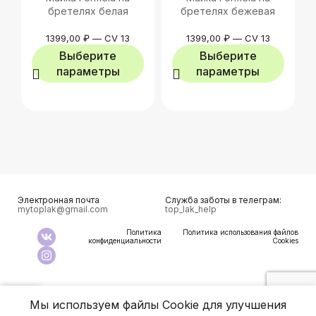
бретелях белая
бретелях бежевая
1399,00
₽
—
CV 13
1399,00
₽
—
CV 13
Выберите
Выберите
параметры
параметры
Электронная почта
Служба заботы в телеграм:
mytoplak@gmail.com
top_lak_help
Политика
Политика использования файлов
конфиденциальности
Cookies
0
Мы используем файлы Cookie для улучшения
агазин
збранное
Корзина
Аккаунт