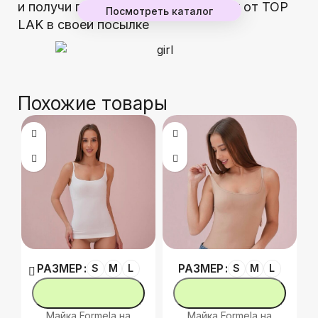
и получи гарантированный подарок от TOP
Посмотреть каталог
LAK в своей посылке
Похожие товары
РАЗМЕР
РАЗМЕР
S
M
L
S
M
L
Майка Formela на
Майка Formela на