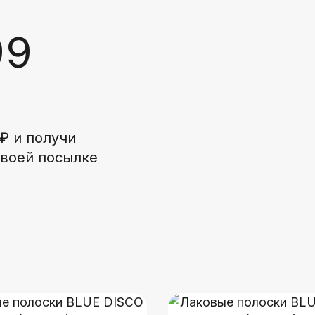
99
₽ и получи
своей посылке