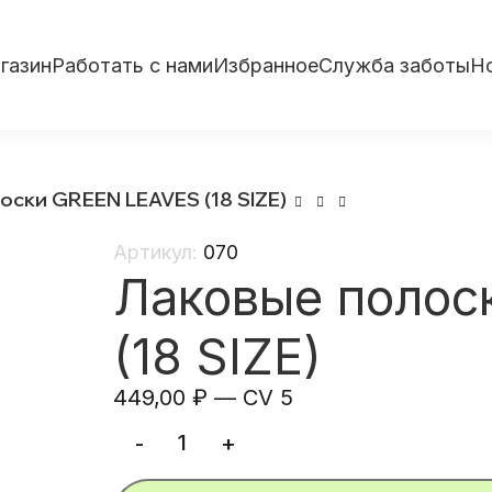
газин
Работать с нами
Избранное
Служба заботы
Н
оски GREEN LEAVES (18 SIZE)
Артикул:
070
Лаковые полос
(18 SIZE)
449,00
₽
—
CV 5