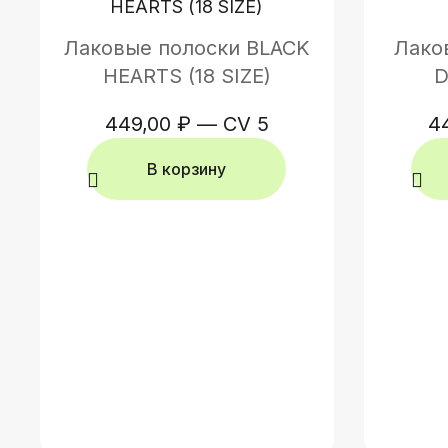
Лаковые полоски BLACK
Лако
HEARTS (18 SIZE)
D
449,00
₽
—
CV 5
4
В корзину