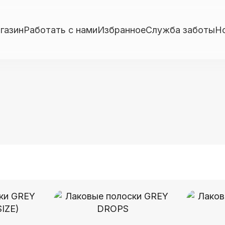
газин
Работать с нами
Избранное
Служба заботы
Н