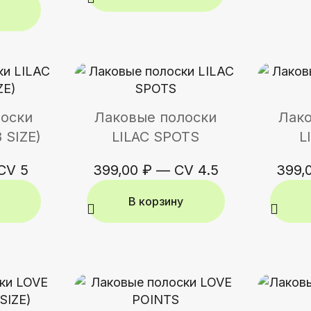
лоски
Лаковые полоски
Лако
 SIZE)
LILAC SPOTS
L
CV 5
399,00
₽
—
CV 4.5
399,
В корзину