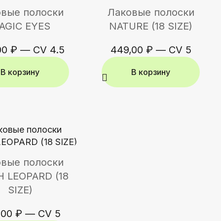
вые полоски
Лаковые полоски
AGIC EYES
NATURE (18 SIZE)
00
₽
—
CV 4.5
449,00
₽
—
CV 5
В корзину
В корзину
вые полоски
H LEOPARD (18
SIZE)
,00
₽
—
CV 5