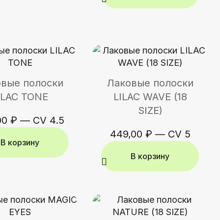
вые полоски
Лаковые полоски
ILAC TONE
LILAC WAVE (18
SIZE)
00
₽
—
CV 4.5
449,00
₽
—
CV 5
В корзину
В корзину