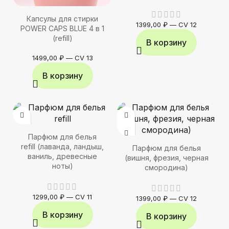
Капсулы для стирки
1399,00
₽
—
CV 12
POWER CAPS BLUE 4 в 1
(refill)
В корзину
1499,00
₽
—
CV 13
В корзину
Парфюм для белья
refill (лаванда, ландыш,
Парфюм для белья
ваниль, древесные
(вишня, фрезия, черная
ноты)
смородина)
1299,00
₽
—
CV 11
1399,00
₽
—
CV 12
В корзину
В корзину