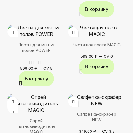
В корзину
Листы для мытья
Чистящая паста MAGIC
полов POWER
599,00
₽
—
CV 6
В корзину
599,00
₽
—
CV 5
В корзину
Салфетка-скрабер
NEW
Спрей
пятновыводитель
349,00
₽
—
CV 3.5
MAGIC