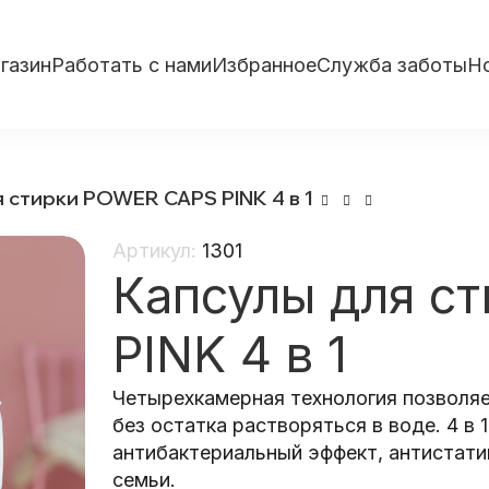
газин
Работать с нами
Избранное
Служба заботы
Н
 стирки POWER CAPS PINK 4 в 1
Артикул:
1301
Капсулы для с
PINK 4 в 1
Четырехкамерная технология позволяе
без остатка растворяться в воде. 4 в
антибактериальный эффект, антистати
семьи.