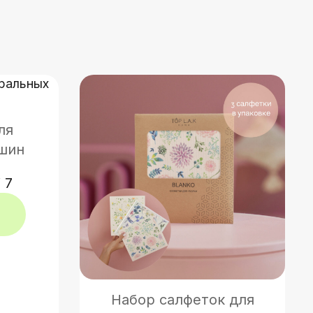
ля
шин
 7
Набор салфеток для