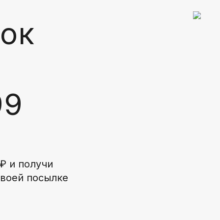
ок
99
₽ и получи
своей посылке