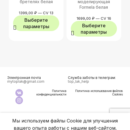
бретелях белая
моделирующая
Formela белая
1399,00
₽
—
CV 13
1699,00
₽
—
CV 16
Выберите
Выберите
параметры
параметры
Электронная почта
Служба заботы в телеграм:
mytoplak@gmail.com
top_lak_help
Политика
Политика использования файлов
конфиденциальности
Cookies
0
Мы используем файлы Cookie для улучшения
агазин
збранное
Корзина
Аккаунт
вашего опыта работы с нашим веб-сайтом.