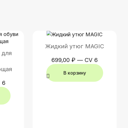
Жидкий утюг MAGIC
 для
699,00
₽
—
CV 6
ющая
В корзину
 6