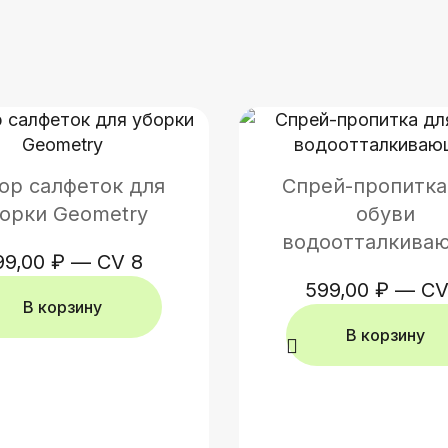
ор салфеток для
Спрей-пропитка
орки Geometry
обуви
водоотталкива
99,00
₽
—
CV 8
599,00
₽
—
CV
В корзину
В корзину