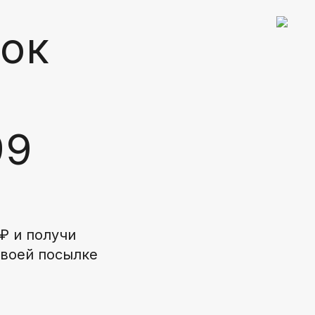
ок
99
₽ и получи
своей посылке