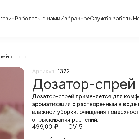
газин
Работать с нами
Избранное
Служба заботы
Н
рей
Артикул:
1322
Дозатор-спрей
Дозатор-спрей применяется для комф
ароматизации с растворенным в воде
влажной уборки, очищения поверхнос
опрыскивания растений.
499,00
₽
—
CV 5