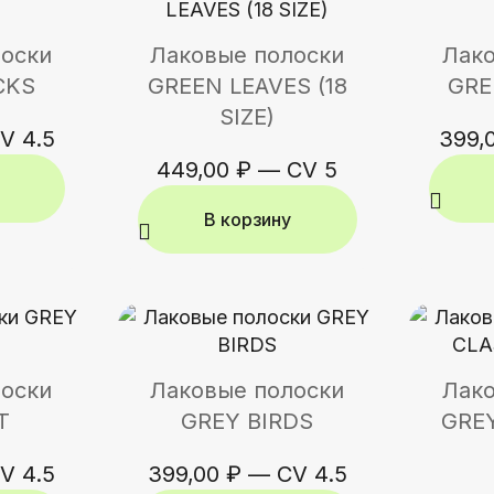
лоски
Лаковые полоски
Лако
CKS
GREEN LEAVES (18
GRE
SIZE)
V 4.5
399,
449,00
₽
—
CV 5
В корзину
лоски
Лаковые полоски
Лако
T
GREY BIRDS
GREY
V 4.5
399,00
₽
—
CV 4.5