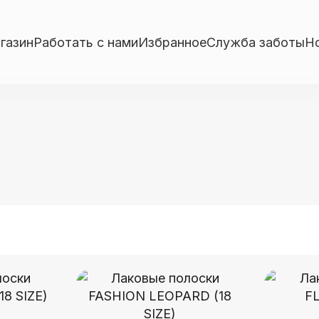
газин
Работать с нами
Избранное
Служба заботы
Н