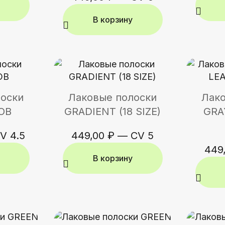
В корзину
лоски
Лаковые полоски
Лако
OB
GRADIENT (18 SIZE)
GRA
V 4.5
449,00
₽
—
CV 5
449
В корзину