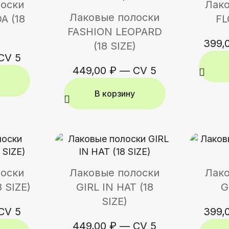
лоски
Лако
Лаковые полоски
A (18
FL
FASHION LEOPARD
399,
(18 SIZE)
CV 5
449,00
₽
—
CV 5
В корзину
лоски
Лаковые полоски
Лако
 SIZE)
GIRL IN HAT (18
G
SIZE)
CV 5
399,
449,00
₽
—
CV 5